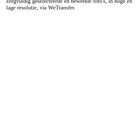
zorgvuldig geselecteerde en bewerkte foto's, in hoge én
lage resolutie, via WeTransfer.